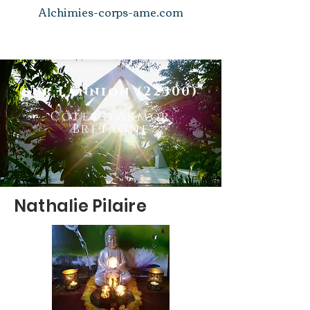
Alchimies-corps-ame.com
sur Lannion (22300)
Côtes d'Armor
Bretagne
Nathalie Pilaire